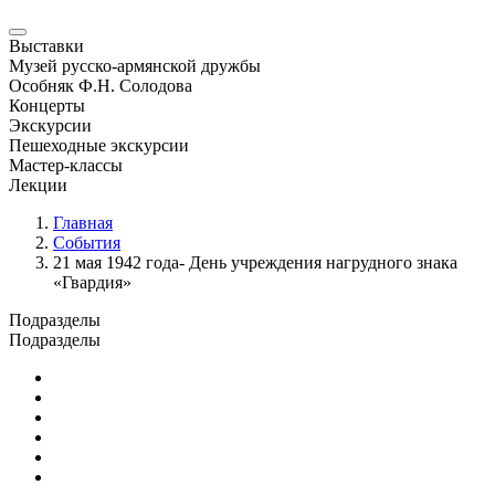
Выставки
Музей русско-армянской дружбы
Особняк Ф.Н. Солодова
Концерты
Экскурсии
Пешеходные экскурсии
Мастер-классы
Лекции
Главная
События
21 мая 1942 года- День учреждения нагрудного знака
«Гвардия»
Подразделы
Подразделы
Юбилейные и памятные даты
Выставки
Концерты
Лекции
Новости
Семинары и конференции