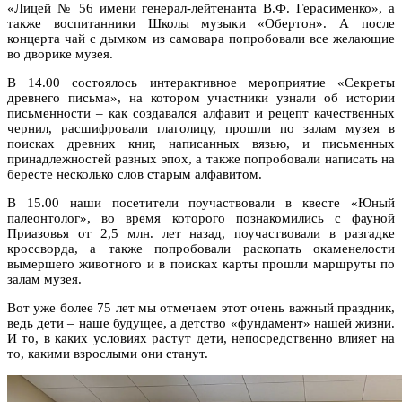
«Лицей № 56 имени генерал-лейтенанта В.Ф. Герасименко», а
также воспитанники Школы музыки «Обертон». А после
концерта чай с дымком из самовара попробовали все желающие
во дворике музея.
В 14.00 состоялось интерактивное мероприятие «Секреты
древнего письма», на котором участники узнали об истории
письменности – как создавался алфавит и рецепт качественных
чернил, расшифровали глаголицу, прошли по залам музея в
поисках древних книг, написанных вязью, и письменных
принадлежностей разных эпох, а также попробовали написать на
бересте несколько слов старым алфавитом.
В 15.00 наши посетители поучаствовали в квесте «Юный
палеонтолог», во время которого познакомились с фауной
Приазовья от 2,5 млн. лет назад, поучаствовали в разгадке
кроссворда, а также попробовали раскопать окаменелости
вымершего животного и в поисках карты прошли маршруты по
залам музея.
Вот уже более 75 лет мы отмечаем этот очень важный праздник,
ведь дети – наше будущее, а детство «фундамент» нашей жизни.
И то, в каких условиях растут дети, непосредственно влияет на
то, какими взрослыми они станут.