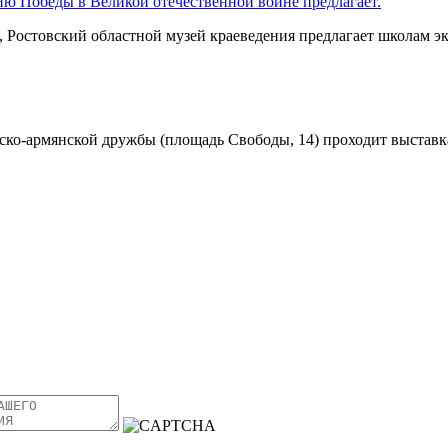
ию Победы в Великой отечественной войне предлагает.
Ростовский областной музей краеведения предлагает школам эк
усско-армянской дружбы (площадь Свободы, 14) проходит выстав