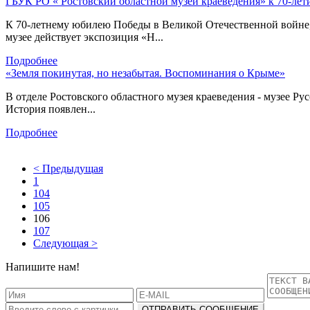
ГБУК РО « Ростовский областной музей краеведения» к 70-лет
К 70-летнему юбилею Победы в Великой Отечественной войне, 
музее действует экспозиция «Н...
Подробнее
«Земля покинутая, но незабытая. Воспоминания о Крыме»
В отделе Ростовского областного музея краеведения - музее Р
История появлен...
Подробнее
< Предыдущая
1
104
105
106
107
Следующая >
Напишите нам!