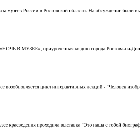
юза музеев России в Ростовской области. На обсуждение были 
я «НОЧЬ В МУЗЕЕ», приуроченная ко дню города Ростова-на-Дону
зее возобновляется цикл интерактивных лекций - "Человек изоб
музее краеведения проходила выставка "Это наша с тобой биогра