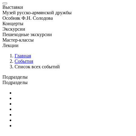
Выставки
Музей русско-армянской дружбы
Особняк Ф.Н. Солодова
Концерты
Экскурсии
Пешеходные экскурсии
Мастер-классы
Лекции
Главная
События
Список всех событий
Подразделы
Подразделы
Юбилейные и памятные даты
Выставки
Концерты
Лекции
Новости
Семинары и конференции
Творческие занятия