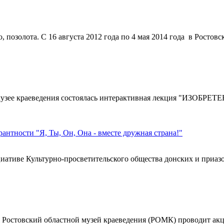
 позолота. С 16 августа 2012 года по 4 мая 2014 года в Ростов
м музее краеведения состоялась интерактивная лекция "ИЗОБР
тности "Я, Ты, Он, Она - вместе дружная страна!"
ативе Культурно-просветительского общества донских и приазо
я Ростовский областной музей краеведения (РОМК) проводит акц