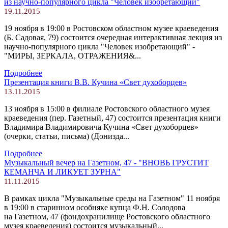
из научно-популярного цикла "Человек изобретающий"
19.11.2015
19 ноября в 19:00 в Ростовском областном музее краеведения
(Б. Садовая, 79) состоится очередная интерактивная лекция из
научно-популярного цикла "Человек изобретающий" -
"МИРЫ, ЗЕРКАЛА, ОТРАЖЕНИЯ&...
Подробнее
Презентация книги В.В. Кучина «Свет духоборцев»
13.11.2015
13 ноября в 15:00 в филиале Ростовского областного музея
краеведения (пер. Газетный, 47) состоится презентация книги
Владимира Владимировича Кучина «Свет духоборцев»
(очерки, статьи, письма) (Донизда...
Подробнее
Музыкальный вечер на Газетном, 47 - "ВНОВЬ ГРУСТИТ
КЕМАНЧА И ЛИКУЕТ ЗУРНА"
11.11.2015
В рамках цикла "Музыкальные среды на Газетном" 11 ноября
в 19:00 в старинном особняке купца Ф.Н. Солодова
на Газетном, 47 (фондохранилище Ростовского областного
музея краеведения) состоится музыкальный...