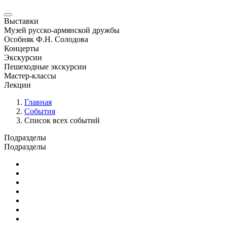
Выставки
Музей русско-армянской дружбы
Особняк Ф.Н. Солодова
Концерты
Экскурсии
Пешеходные экскурсии
Мастер-классы
Лекции
Главная
События
Список всех событий
Подразделы
Подразделы
Юбилейные и памятные даты
Выставки
Концерты
Лекции
Новости
Семинары и конференции
Творческие занятия