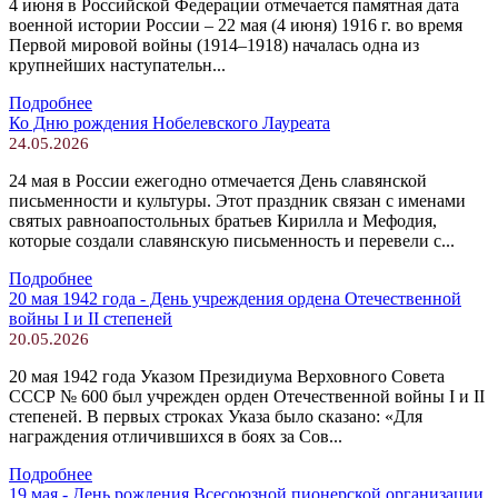
4 июня в Российской Федерации отмечается памятная дата
военной истории России – 22 мая (4 июня) 1916 г. во время
Первой мировой войны (1914–1918) началась одна из
крупнейших наступательн...
Подробнее
Ко Дню рождения Нобелевского Лауреата
24.05.2026
24 мая в России ежегодно отмечается День славянской
письменности и культуры. Этот праздник связан с именами
святых равноапостольных братьев Кирилла и Мефодия,
которые создали славянскую письменность и перевели с...
Подробнее
20 мая 1942 года - День учреждения ордена Отечественной
войны I и II степеней
20.05.2026
20 мая 1942 года Указом Президиума Верховного Совета
СССР № 600 был учрежден орден Отечественной войны I и II
степеней. В первых строках Указа было сказано: «Для
награждения отличившихся в боях за Сов...
Подробнее
19 мая - День рождения Всесоюзной пионерской организации