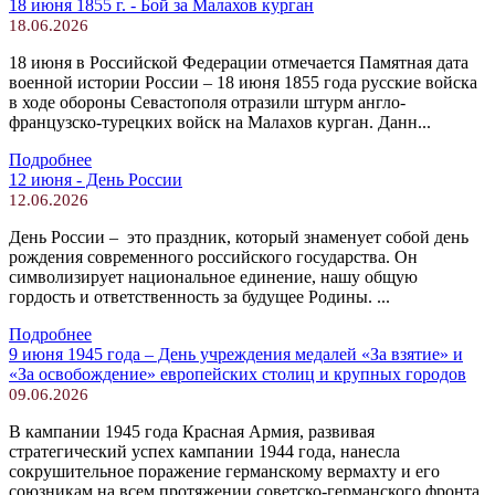
18 июня 1855 г. - Бой за Малахов курган
18.06.2026
18 июня в Российской Федерации отмечается Памятная дата
военной истории России – 18 июня 1855 года русские войска
в ходе обороны Севастополя отразили штурм англо-
французско-турецких войск на Малахов курган. Данн...
Подробнее
12 июня - День России
12.06.2026
День России – это праздник, который знаменует собой день
рождения современного российского государства. Он
символизирует национальное единение, нашу общую
гордость и ответственность за будущее Родины. ...
Подробнее
9 июня 1945 года – День учреждения медалей «За взятие» и
«За освобождение» европейских столиц и крупных городов
09.06.2026
В кампании 1945 года Красная Армия, развивая
стратегический успех кампании 1944 года, нанесла
сокрушительное поражение германскому вермахту и его
союзникам на всем протяжении советско-германского фронта.