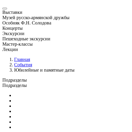
Выставки
Музей русско-армянской дружбы
Особняк Ф.Н. Солодова
Концерты
Экскурсии
Пешеходные экскурсии
Мастер-классы
Лекции
Главная
События
Юбилейные и памятные даты
Подразделы
Подразделы
Юбилейные и памятные даты
Выставки
Концерты
Лекции
Новости
Семинары и конференции
Творческие занятия