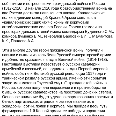
событиями и потрясениями гражданской войны в России
(1917-1920). В начале 1920 года братоубийственная война на
юге России достигла наивысшего накала. Кавалерийские
полки и дивизии молодой Красной Армии сошлись в
«кавалерийских сшибках» с конными корпусами
антибольшевистких сил юга России. Громко гремели на
просторах донских степей имена командарма Буденного С.М.,
комкора Думенко Б.М., генералов Барбовича И.Г., Мамантова
К.К., Павлова А.А.
Эти и многие другие герои гражданской войны получили
навыки и вышли из колыбели Русской императорской армии
и доблестно сражались в годы Великой войны (1914-1918).
Настоящая выставка повествует о русской кавалерии:
армейской и казачьей, ее подвигах в годы Первой мировой
войны, событиях Великой русской революции 1917 года и
трагическом развале русской армии. Именно эти события
запустили маховик "русской смуты"- гражданской войны в
России, которая получила выражение и в противоборстве
бывших русских кавалеристов на просторах донских степей.
Основное внимание будет уделено формированию красных и
белых партизанских отрядов и развертывание их в
эскадроны, сотни, полки и корпуса. Мы пройдем весь путь
формирования 1-й Конной армии, ее победы и поражения
вплоть до завершения гражданской войны на юге России.