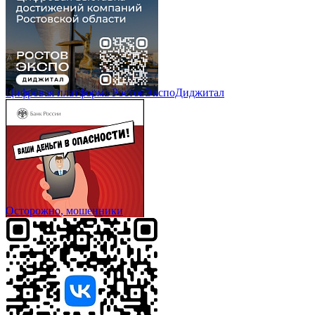
Цифровая платформа РостовЭкспоДиджитал
Осторожно, мошенники