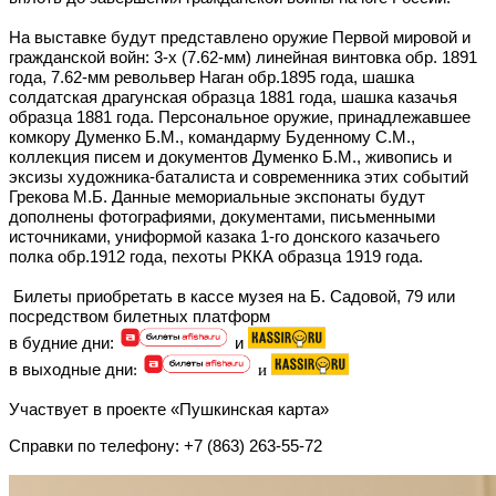
На выставке будут представлено оружие Первой мировой и
гражданской войн: 3-х (7.62-мм) линейная винтовка обр. 1891
года, 7.62-мм револьвер Наган обр.1895 года, шашка
солдатская драгунская образца 1881 года, шашка казачья
образца 1881 года. Персональное оружие, принадлежавшее
комкору Думенко Б.М., командарму Буденному С.М.,
коллекция писем и документов Думенко Б.М., живопись и
эксизы художника-баталиста и современника этих событий
Грекова М.Б. Данные мемориальные экспонаты будут
дополнены фотографиями, документами, письменными
источниками, униформой казака 1-го донского казачьего
полка обр.1912 года, пехоты РККА образца 1919 года.
Билеты приобретать в кассе музея на Б. Садовой, 79 или
посредством билетных платформ
в будние дни:
и
в выходные дни
:
и
Участвует в проекте «Пушкинская карта»
Справки по телефону: +7 (863) 263-55-72