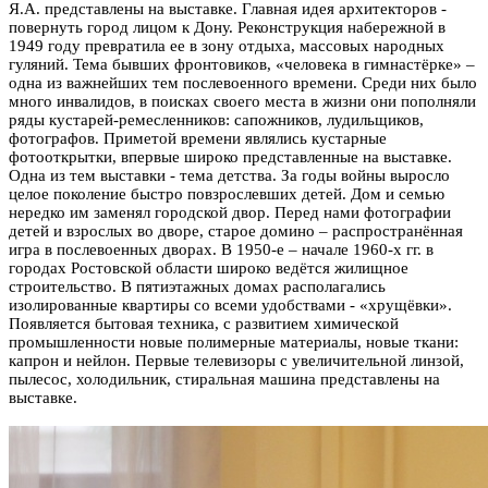
Я.А. представлены на выставке. Главная идея архитекторов -
повернуть город лицом к Дону. Реконструкция набережной в
1949 году превратила ее в зону отдыха, массовых народных
гуляний. Тема бывших фронтовиков, «человека в гимнастёрке» –
одна из важнейших тем послевоенного времени. Среди них было
много инвалидов, в поисках своего места в жизни они пополняли
ряды кустарей-ремесленников: сапожников, лудильщиков,
фотографов. Приметой времени являлись кустарные
фотооткрытки, впервые широко представленные на выставке.
Одна из тем выставки - тема детства. За годы войны выросло
целое поколение быстро повзрослевших детей. Дом и семью
нередко им заменял городской двор. Перед нами фотографии
детей и взрослых во дворе, старое домино – распространённая
игра в послевоенных дворах. В 1950-е – начале 1960-х гг. в
городах Ростовской области широко ведётся жилищное
строительство. В пятиэтажных домах располагались
изолированные квартиры со всеми удобствами - «хрущёвки».
Появляется бытовая техника, с развитием химической
промышленности новые полимерные материалы, новые ткани:
капрон и нейлон. Первые телевизоры с увеличительной линзой,
пылесос, холодильник, стиральная машина представлены на
выставке.