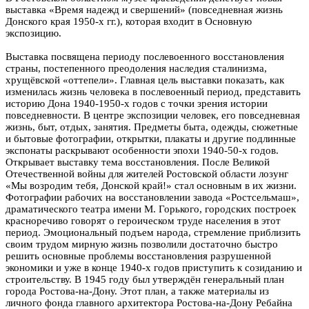
выставка «Время надежд и свершений» (повседневная жизнь
Донского края 1950-х гг.), которая входит в Основную
экспозицию.
Выставка посвящена периоду послевоенного восстановления
страны, постепенного преодоления наследия сталинизма,
хрущёвской «оттепели». Главная цель выставки показать, как
изменилась жизнь человека в послевоенный период, представить
историю Дона 1940-1950-х годов с точки зрения истории
повседневности. В центре экспозиции человек, его повседневная
жизнь, быт, отдых, занятия. Предметы быта, одежды, сюжетные
и бытовые фотографии, открытки, плакаты и другие подлинные
экспонаты раскрывают особенности эпохи 1940-50-х годов.
Открывает выставку тема восстановления. После Великой
Отечественной войны для жителей Ростовской области лозунг
«Мы возродим тебя, Донской край!» стал основным в их жизни.
Фотографии рабочих на восстановлении завода «Ростсельмаш»,
драматического театра имени М. Горького, городских построек
красноречиво говорят о героическом труде населения в этот
период. Эмоциональный подъем народа, стремление приблизить
своим трудом мирную жизнь позволили достаточно быстро
решить основные проблемы восстановления разрушенной
экономики и уже в конце 1940-х годов приступить к созиданию и
строительству. В 1945 году был утверждён генеральный план
города Ростова-на-Дону. Этот план, а также материалы из
личного фонда главного архитектора Ростова-на-Дону Ребайна