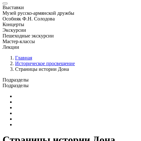
Выставки
Музей русско-армянской дружбы
Особняк Ф.Н. Солодова
Концерты
Экскурсии
Пешеходные экскурсии
Мастер-классы
Лекции
Главная
Историческое просвещение
Страницы истории Дона
Подразделы
Подразделы
Указ Президента РФ от 08.05.2024 N 314
Страницы истории Дона
Люди земли Донской
Герои Дона
22 июня. Война на уничтожение. Ключевые точки истори
Дорогами Крымской весны
Страницы истории Дона