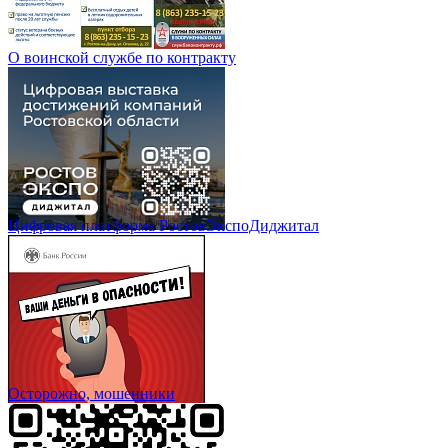
О воинской службе по контракту
Цифровая платформа РостовЭкспоДиджитал
Осторожно, мошенники