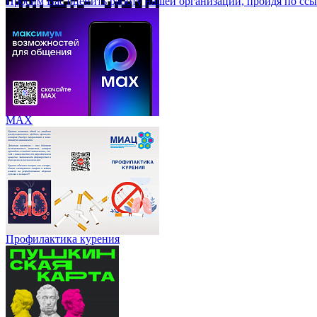
Просим Вас оценить работу нашей организации, пройдя по ссы
МАХ
Профилактика курения