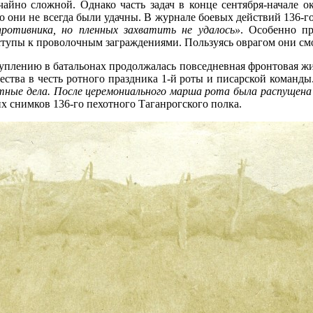
чайно сложной. Однако часть задач в конце сентября-начале о
о они не всегда были удачны. В журнале боевых действий 136-го 
противника, но пленных захватить не удалось»
. Особенно пр
ступы к проволочным заграждениями. Пользуясь оврагом они с
туплению в батальонах продолжалась повседневная фронтовая жизн
жества в честь ротного праздника 1-й роты и писарской коман
естные дела. После церемониального марша рота была распущен
 снимков 136-го пехотного Таганрогского полка.