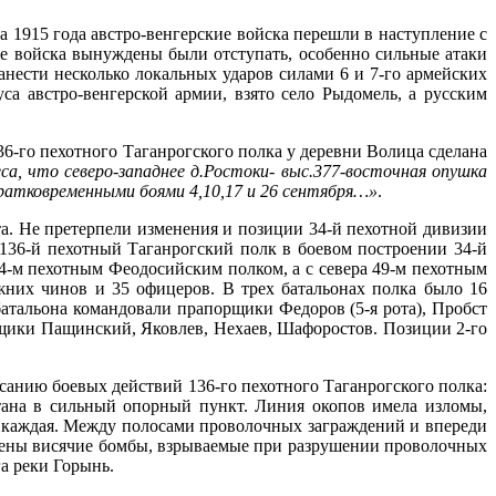
а 1915 года австро-венгерские войска перешли в наступление с
е войска вынуждены были отступать, особенно сильные атаки
ести несколько локальных ударов силами 6 и 7-го армейских
са австро-венгерской армии, взято село Рыдомель, а русским
36-го пехотного Таганрогского полка у деревни Волица сделана
са, что северо-западнее д.Ростоки- выс.377-восточная опушка
 кратковременными боями 4,10,17 и 26 сентября…»
.
а. Не претерпели изменения и позиции 34-й пехотной дивизии
. 136-й пехотный Таганрогский полк в боевом построении 34-й
4-м пехотным Феодосийским полком, а с севера 49-м пехотным
них чинов и 35 офицеров. В трех батальонах полка было 16
батальона командовали прапорщики Федоров (5-я рота), Пробст
орщики Пащинский, Яковлев, Нехаев, Шафоростов. Позиции 2-го
санию боевых действий 136-го пехотного Таганрогского полка:
ана в сильный опорный пункт. Линия окопов имела изломы,
а каждая. Между полосами проволочных заграждений и впереди
шены висячие бомбы, взрываемые при разрушении проволочных
га реки Горынь.