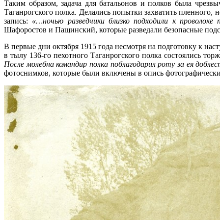
Таким образом, задача для батальонов и полков была чрезвы
Таганрогского полка. Делались попытки захватить пленного, н
запись:
«…ночью разведчики близко подходили к проволоке 
Шафоростов и Пащинский, которые разведали безопасные под
В первые дни октября 1915 года несмотря на подготовку к нас
в тылу 136-го пехотного Таганрогского полка состоялись тор
После молебна командир полка поблагодарил роту за ея добл
фотоснимков, которые были включены в опись фотографических