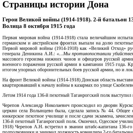
Страницы истории Дона
Герои Великой войны (1914-1918). 2-й батальон 
Волица 8 октября 1915 года
Первая мировая война (1914-1918) стала величайшим испыта
германском и австрийском фронтах выпали на долю пехотных
Первой мировой войны (1914-1918) как «Великий Отход» ру
генерала Деникина А.И.:
«…Мы противопоставили убийствен
массового героизма нижних чинов и офицеров русской армии
военного поражения русской армии в кампании 1915 года. Кр
итогом упорных оборонительных боев русской армии, но и ло
На фронт Великой войны (1914-1918) Донская область выстави
квартировавший к началу войны в казармах по улице Скобелевс
Летом 1914 года 136-й пехотный Таганрогский полк выступил
Черепов Александр Николаевич происходил из дворян Курской
церкви села Волынцево была, сделала запись № 44. Общее 
юнкерское пехотное училище и после сдачи экзамена, зачисл
136-й пехотный Таганрогский полк. Окончил, Одесское училищ
1918) Черепов А.Н. встретил в звании штабс-капитана 136-г
подполковники и занимал должность командира 2-го батальона