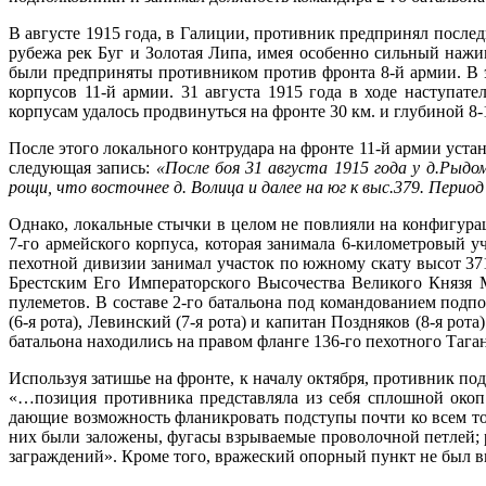
В августе 1915 года, в Галиции, противник предпринял послед
рубежа рек Буг и Золотая Липа, имея особенно сильный наж
были предприняты противником против фронта 8-й армии. В 
корпусов 11-й армии. 31 августа 1915 года в ходе наступат
корпусам удалось продвинуться на фронте 30 км. и глубиной 8-
После этого локального контрудара на фронте 11-й армии уста
следующая запись:
«После боя 31 августа 1915 года у д.Рыдо
рощи, что восточнее д. Волица и далее на юг к выс.379. Пери
Однако, локальные стычки в целом не повлияли на конфигура
7-го армейского корпуса, которая занимала 6-километровый у
пехотной дивизии занимал участок по южному скату высот 37
Брестским Его Императорского Высочества Великого Князя 
пулеметов. В составе 2-го батальона под командованием подп
(6-я рота), Левинский (7-я рота) и капитан Поздняков (8-я 
батальона находились на правом фланге 136-го пехотного Тага
Используя затишье на фронте, к началу октября, противник п
«…позиция противника представляла из себя сплошной окоп
дающие возможность фланикровать подступы почти ко всем то
них были заложены, фугасы взрываемые проволочной петлей;
заграждений». Кроме того, вражеский опорный пункт не был ви