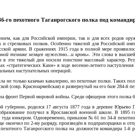
136-го пехотного Таганрогского полка под команди
нием, как для Российской империи, так и для всех родов ор
 и стрелковых полков. Особенно тяжелой для Российской импе
сской армии. В сражениях 1915 года в полной мере проявилос
ной технике немцев мужество…и кровь»
. Эти слова в высше
 в эти тяжелый дни носили поистине массовый характер. Резу
ах «стратегических Канн» в ходе весенне-летнего наступления 
кальных наступательных операций.
ла не только казачью кавалерию, но пехотные полки. Таких пол
кой (совр. Красноармейская) и развернутый на его базе 284-й п
 на фронт Первой мировой войны. Среди офицеров этого полка 
 губернии, родился 17 августа 1877 года в деревне Юрьево П
образование получил в Ярославской военной школе. В 1895 го
ен туда юнкером. Одновременно, приказом № 61 по 34-й пехотно
е окончил по 2-му разряду, произведён в подпрапорщики и отп
о пехотного Таганрогского полка на должности командира 1-й 
.