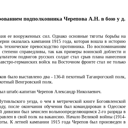
рованием подполковника Черепова А.Н. в бою у д.
ужия ее вооруженных сил. Однако основные тяготы борьбы на
рии оказалась кампания 1915 года, которая вошла в историю
ь техническое превосходство противника. По воспоминаниям
й степени справедливы, так как примеры воинской доблести и
льтатом подвигов русских солдат стал срыв плана нанесения
австро-германских войск на Восточном фронте стал не только
ков было выставлено два - 136-й пехотный Таганрогский полк,
ехотный Венгровский полк.
был штабс-капитан Черепов Александр Николаевич.
утивльского уезда, о чем в метрической книге Богоявленской
ду, после окончания обучения был командирован в Одесское
й дивизии был зачислен вольноопределяющимся 2-го разряда в
равлен в свой полк на вакансию. Начало Великой войны (1914-
роты. К летней кампании 1915 года Черепов был произведен в