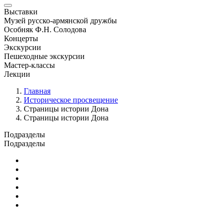
Выставки
Музей русско-армянской дружбы
Особняк Ф.Н. Солодова
Концерты
Экскурсии
Пешеходные экскурсии
Мастер-классы
Лекции
Главная
Историческое просвещение
Страницы истории Дона
Страницы истории Дона
Подразделы
Подразделы
Указ Президента РФ от 08.05.2024 N 314
Страницы истории Дона
Люди земли Донской
Герои Дона
22 июня. Война на уничтожение. Ключевые точки истори
Дорогами Крымской весны