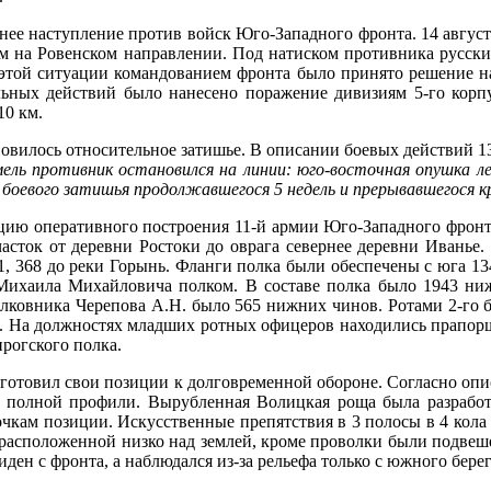
нее наступление против войск Юго-Западного фронта. 14 август
им на Ровенском направлении. Под натиском противника русски
этой ситуации командованием фронта было принято решение нан
ельных действий было нанесено поражение дивизиям 5-го корпу
10 км.
новилось относительное затишье. В описании боевых действий 1
мель противник остановился на линии: юго-восточная опушка ле
од боевого затишья продолжавшегося 5 недель и прерывавшегося
цию оперативного построения 11-й армии Юго-Западного фронт
часток от деревни Ростоки до оврага севернее деревни Иванье
1, 368 до реки Горынь. Фланги полка были обеспечены с юга 13
Михаила Михайловича полком. В составе полка было 1943 ниж
олковника Черепова А.Н. было 565 нижних чинов. Ротами 2-го 
рота). На должностях младших ротных офицеров находились прап
нрогского полка.
одготовил свои позиции к долговременной обороне. Согласно опи
 полной профили. Вырубленная Волицкая роща была разработ
чкам позиции. Искусственные препятствия в 3 полосы в 4 кол
 расположенной низко над землей, кроме проволки были подве
ден с фронта, а наблюдался из-за рельефа только с южного бере