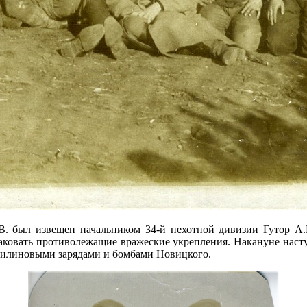
.В. был извещен начальником 34-й пехотной дивизии Гутор А.
атаковать противолежащие вражеские укрепления. Накануне нас
силиновыми зарядами и бомбами Новицкого.