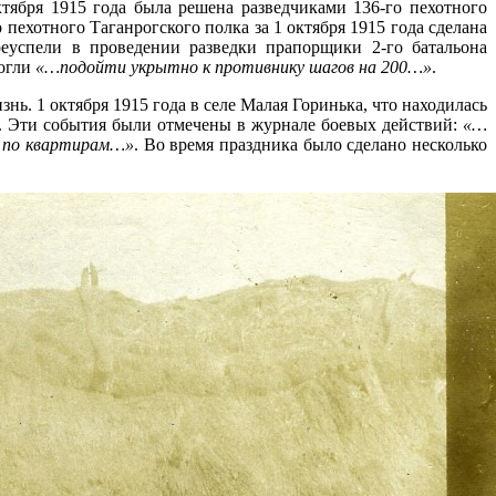
ктября 1915 года была решена разведчиками 136-го пехотного
пехотного Таганрогского полка за 1 октября 1915 года сделана
еуспели в проведении разведки прапорщики 2-го батальона
могли
«…подойти укрытно к противнику шагов на 200…»
.
ь. 1 октября 1915 года в селе Малая Горинька, что находилась
ды. Эти события были отмечены в журнале боевых действий:
«…
а по квартирам…»
. Во время праздника было сделано несколько