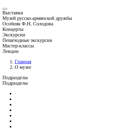
Выставки
Музей русско-армянской дружбы
Особняк Ф.Н. Солодова
Концерты
Экскурсии
Пешеходные экскурсии
Мастер-классы
Лекции
Главная
О музее
Подразделы
Подразделы
Основные сведения
Документы
Администрация и отделы
Научная и издательская деятельность
Противодействие коррупции
Независимая оценка качества
История музея