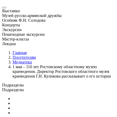
Выставки
Музей русско-армянской дружбы
Особняк Ф.Н. Солодова
Концерты
Экскурсии
Пешеходные экскурсии
Мастер-классы
Лекции
Главная
Посетителям
Медиатека
1 мая – 110 лет Ростовскому областному музею
краеведения. Директор Ростовского областного музея
краеведения Г.Н. Куликова рассказывает о его истории
Подразделы
Подразделы
Медиатека
Для людей с ограниченными возможностями
Прейскурант
Отзывы